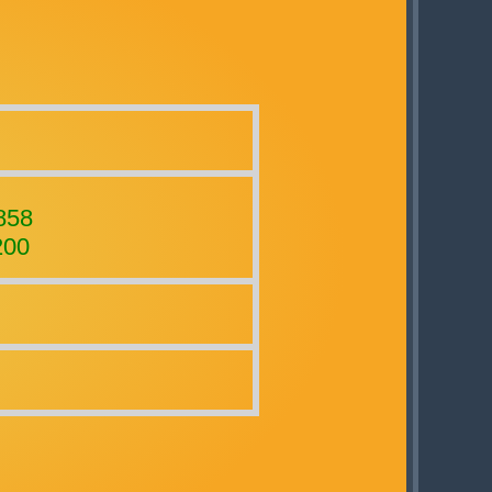
858
200