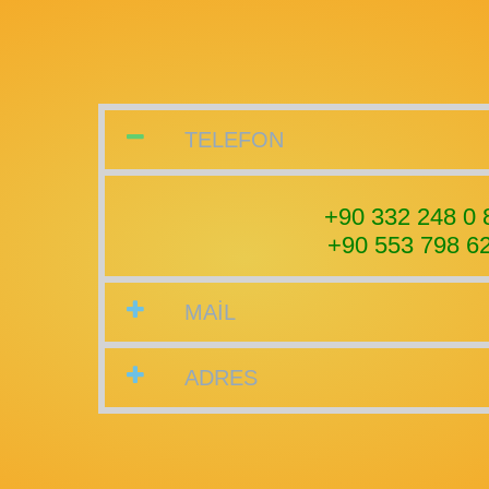
TELEFON
+90 332 248 0 
+90 553 798 6
MAİL
ADRES