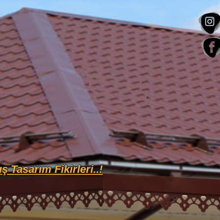
ış Tasarım Fikirleri..!