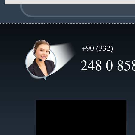
+90 (332)
248 0 85