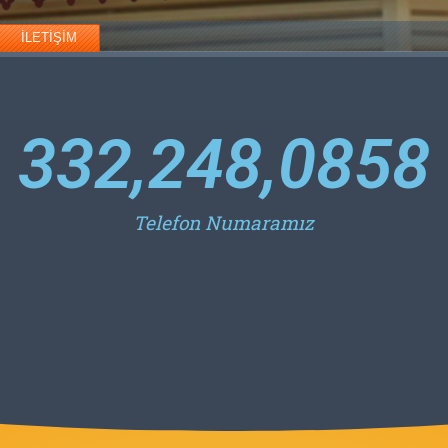
İLETİŞİM
332,248,085
8
Telefon Numaramız